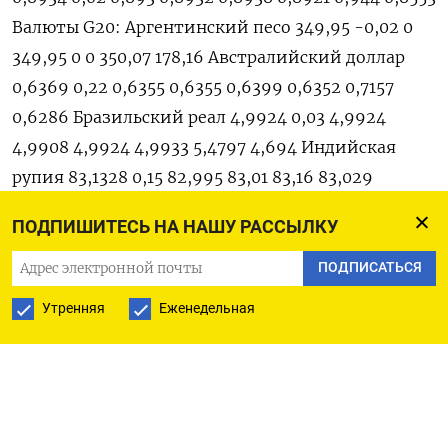
Валюты G20: Аргентинский песо 349,95 -0,02 0
349,95 0 0 350,07 178,16 Австралийский доллар
0,6369 0,22 0,6355 0,6355 0,6399 0,6352 0,7157
0,6286 Бразильский реал 4,9924 0,03 4,9924
4,9908 4,9924 4,9933 5,4797 4,694 Индийская
рупия 83,1328 0,15 82,995 83,01 83,16 83,029
83,4408 80,89 Индонезийская рупия 15 870 0,16 15
ПОДПИШИТЕСЬ НА НАШУ РАССЫЛКУ
860 15 845 15 875 15 865 15 965 14 570 Китайский
юань 7,3128 0,05 7,3062 7,309 7,3132 7,3061 7,3498
ПОДПИСАТЬСЯ
6,6915 Мексиканский песо 18,2798 0,17 18,246
Утренняя
Еженедельная
18,248 18,2814 18,2403 19,5298 16,629 Российский
рубль 93,033 -0,47 92,413 93,4705 93,6455 93,0545
102,57 67 Саудовский риал 3,7511 0 3,7512 3,7512
3,7513 3,7506 3,76 3,7488 Турецкая лира 27,996
-0,37 28,056 28,1008 28,2387 28,1023 28,2387 18,623