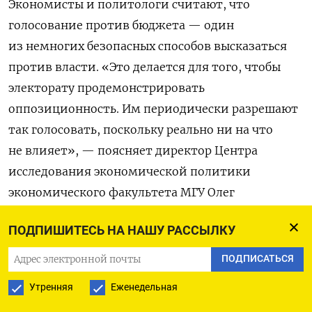
Экономисты и политологи считают, что
голосование против бюджета — один
из немногих безопасных способов высказаться
против власти. «Это делается для того, чтобы
электорату продемонстрировать
оппозиционность. Им периодически разрешают
так голосовать, поскольку реально ни на что
не влияет», — поясняет директор Центра
исследования экономической политики
экономического факультета МГУ Олег
Буклемишев. Он добавляет, что этот метод
ПОДПИШИТЕСЬ НА НАШУ РАССЫЛКУ
проверенный: его уже применяли в прошлые
годы.
ПОДПИСАТЬСЯ
Утренняя
Еженедельная
Политолог Аббас Галлямов поясняет, что