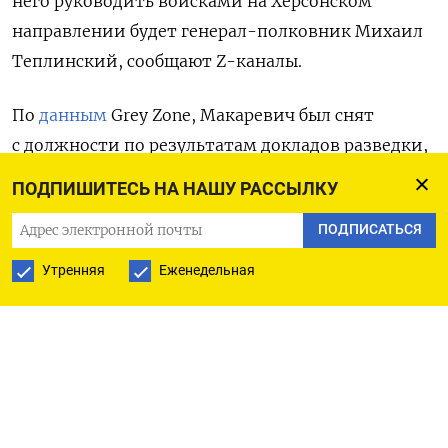
него руководить войсками на Херсонском
направлении будет генерал-полковник Михаил
Теплинский, сообщают Z-каналы.
По
данным
Grey Zone, Макаревич был снят
с должности по результатам докладов разведки,
которая сообщила высшему командованию
ПОДПИШИТЕСЬ НА НАШУ РАССЫЛКУ
в Москве о том, что поступающая от генерала
ПОДПИСАТЬСЯ
информация не соответствовала реальной
обстановке на фронте.
Утренняя
Еженедельная
Причиной отстранения Макаревича «является
крайняя степень безинициативности»,
«игнорирование обстановки на земле
и заметание происходящего под ковер»,
пишет
«Военный осведомитель». П
одобное отношение