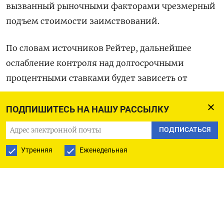
вызванный рыночными факторами чрезмерный
подъем стоимости заимствований.
По словам источников Рейтер, дальнейшее
ослабление контроля над долгосрочными
процентными ставками будет зависеть от
ситуации на рынке.
ПОДПИШИТЕСЬ НА НАШУ РАССЫЛКУ
Однако независимо от решения, которое будет
ПОДПИСАТЬСЯ
принято во вторник, японский регулятор
нацелен на скорейшую отмену отрицательных
Утренняя
Еженедельная
ставок и закладывает основу для возможного
разворота в денежно-кредитной политике,
считает Ясухиде Ядзима из исследовательского
института NLI.