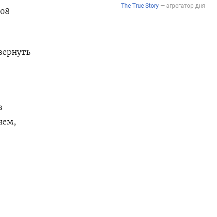
108
вернуть
в
чем,