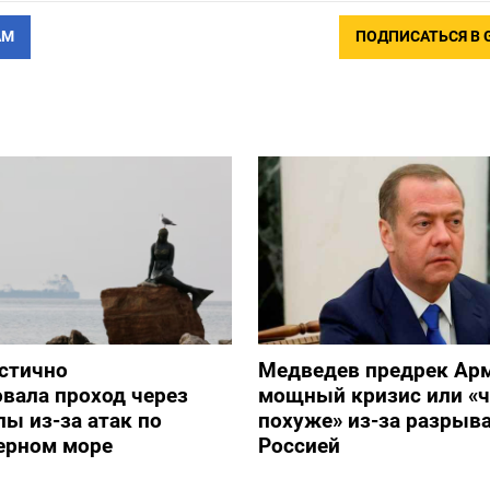
АМ
ПОДПИСАТЬСЯ В 
стично
Медведев предрек Ар
вала проход через
мощный кризис или «ч
ы из-за атак по
похуже» из-за разрыва
ерном море
Россией