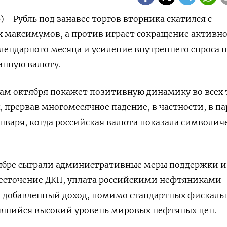
) - Рубль под занавес торгов вторника скатился с
х максимумов, а против играет сокращение активн
лендарного месяца и усиление внутреннего спроса н
нную валюту.
гам октября покажет позитивную динамику во всех 
 прервав многомесячное падение, в частности, в па
января, когда российская валюта показала символич
тябре сыграли административные меры поддержки и
есточение ДКП, уплата российскими нефтяниками
а добавленный доход, помимо стандартных фискаль
ившийся высокий уровень мировых нефтяных цен.