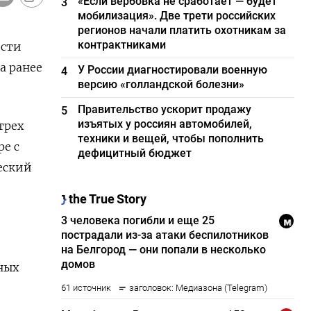
«Если вербовка не сработает — будет
3
мобилизация». Две трети российских
регионов начали платить охотникам за
контрактниками
ости
а ранее
У России диагностировали военную
4
версию «голландской болезни»
Правительство ускорит продажу
5
изъятых у россиян автомобилей,
трех
техники и вещей, чтобы пополнить
ре с
дефицитный бюджет
еский
ных