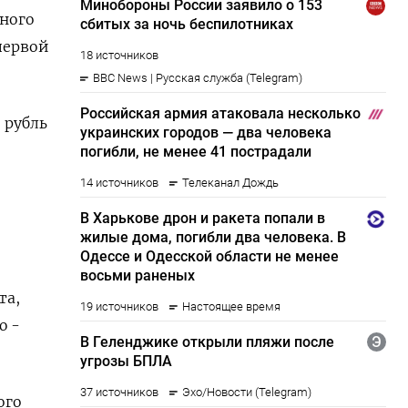
ного
первой
 рубль
та,
ю -
ого