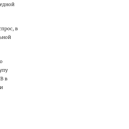
редной
прос, в
ьной
о
упу
B в
ли