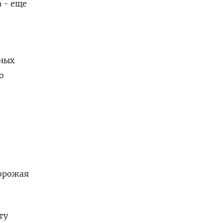
 - еще
сных
о
дорожая
ту