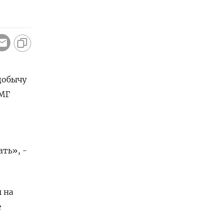
добычу
КМГ
ать», -
 на
е