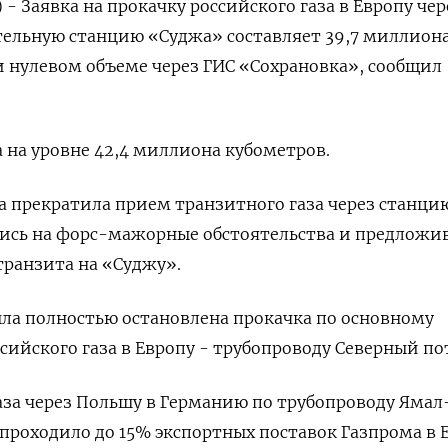
 - Заявка на прокачку российского газа в Европу чер
тельную станцию «Суджа» составляет 39,7 миллион
и нулевом объеме через ГИС «Сохрановка», сообщил
а на уровне 42,4 миллиона кубометров.
на прекратила прием транзитного газа через станци
шись на форс-мажорные обстоятельства и предложи
транзита на «Суджу».
была полностью остановлена прокачка по основному
сийского газа в Европу - трубопроводу Северный по
аза через Польшу в Германию по трубопроводу Ямал
 проходило до 15% экспортных поставок Газпрома в 