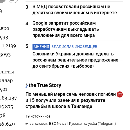
В МВД посоветовали россиянам не
3
й
делиться своим мнением в интернете
Google запретит российским
4
Евро
разработчикам выкладывать
приложения для всего мира
0,93
 1,2139
5
МНЕНИЯ
ВЛАДИСЛАВ ИНОЗЕМЦЕВ
Союзники Украины должны сделать
,3093
россиянам решительное предложение —
до сентябрьских «выборов»
Валюты
доллар
,01
 83,237
15 875
498
 16,629