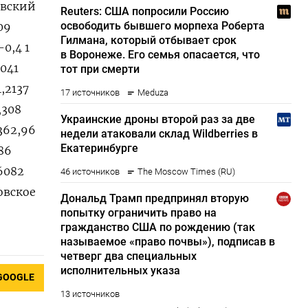
довский
09
-0,4 1
5041
,2137
,308
 362,96
186
,6082
ковское
GOOGLE