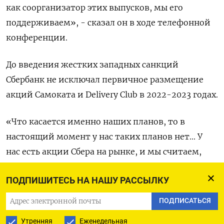
как соорганизатор этих выпусков, мы его
поддерживаем», - сказал он в ходе телефонной
конференции.
До введения жестких западных санкций
Сбербанк не исключал первичное размещение
акций Самоката и Delivery Club в 2022-2023 годах.
«Что касается именно наших планов, то в
настоящий момент у нас таких планов нет... У
нас есть акции Сбера на рынке, и мы считаем,
что этого достаточно для того, чтобы нас
ПОДПИШИТЕСЬ НА НАШУ РАССЫЛКУ
справедливо оценивали. Для этого нет
необходимости делать IPO каких-то отдельных
ПОДПИСАТЬСЯ
компаний», - ответил он на вопрос о планах в
Утренняя
Еженедельная