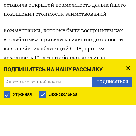
оставила открытой возможность дальнейшего
повышения стоимости заимствований.
Комментарии, которые были восприняты как
«голубиные», привели к падению доходности
казначейских облигаций США, причем
доходность 10-летних бондов достигла
минимума двух недель.
ПОДПИШИТЕСЬ НА НАШУ РАССЫЛКУ
ПОДПИСАТЬСЯ
Акции Microsoft, Nvidia, Alphabet и Tesla
поднялись в диапазоне 0,7%-2,5% на
Утренняя
Еженедельная
внебиржевых торгах.
«В целом рынки восприняли заседание как
голубиное», - сказала Чару Чанана из Saxo