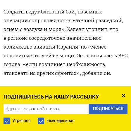
Солдаты ведут ближний бой, наземные
операции сопровождаются «точной разведкой,
огнем с воздуха и моря». Халеви уточнил, что
в регионе сосредоточено значительное
количество авиации Израиля, но «менее
половины» от всей ее мощи. Остальная часть ВВС
готова, «если возникнет необходимость,
атаковать на других фронтах», добавил он.
Халеви подчеркнул, что ЦАХАЛ «обязан» вернуть
ПОДПИШИТЕСЬ НА НАШУ РАССЫЛКУ
домой всех заложников, удерживаемых
боевиками исламистского движения ХАМАС
ПОДПИСАТЬСЯ
и другими террористическими группировками
Утренняя
Еженедельная
в секторе Газа.