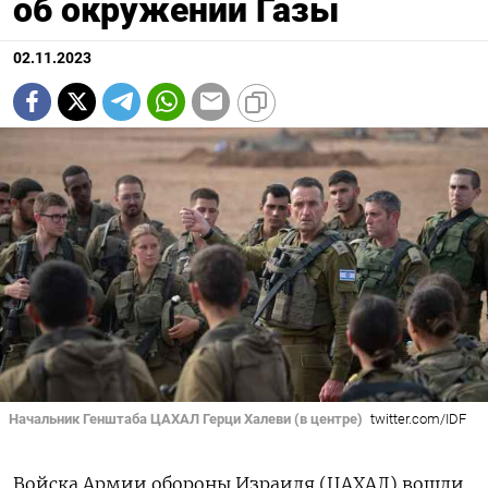
об окружении Газы
02.11.2023
Начальник Генштаба ЦАХАЛ Герци Халеви (в центре)
twitter.com/IDF
Войска Армии обороны Израиля (ЦАХАЛ) вошли