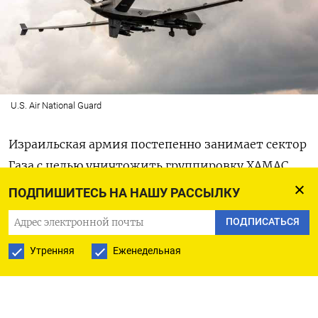
U.S. Air National Guard
Израильская армия постепенно занимает сектор
Газа с целью уничтожить группировку ХАМАС.
В анклаве находятся и более 240 захваченных
ПОДПИШИТЕСЬ НА НАШУ РАССЫЛКУ
террористами заложников, среди которых
ПОДПИСАТЬСЯ
может быть 10 американцев.
Утренняя
Еженедельная
Американские военные стали использовать
беспилотники для отслеживания ситуации
в секторе Газа,
рассказали
The New York Times