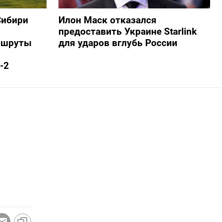
Сибири
Илон Маск отказался
предоставить Украине Starlink
ршруты
для ударов вглубь России
-2