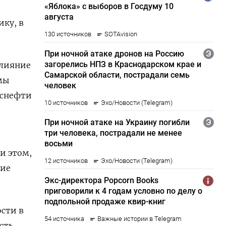
ику, в
влияние
мы
нснефти
и этом,
кие
ости в
сть