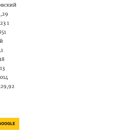
довский
0,29
23 1
851
ый
41
18
13
0014
129,92
GOOGLE