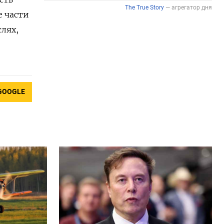
е части
лях,
GOOGLE