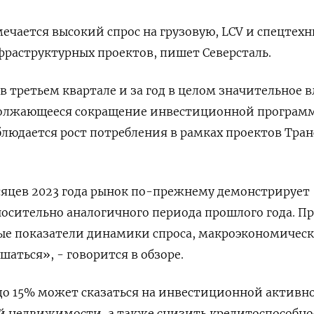
мечается высокий спрос на грузовую, LCV и спецтехн
фраструктурных проектов, пишет Северсталь.
в третьем квартале и за год в целом значительное 
должающееся сокращение инвестиционной програм
блюдается рост потребления в рамках проектов Тра
сяцев 2023 года рынок по-прежнему демонстрирует
осительно аналогичного периода прошлого года. Пр
ые показатели динамики спроса, макроэкономичес
аться», - говорится в обзоре.
до 15% может сказаться на инвестиционной активн
й недвижимости, а также снизить кредитоспособно