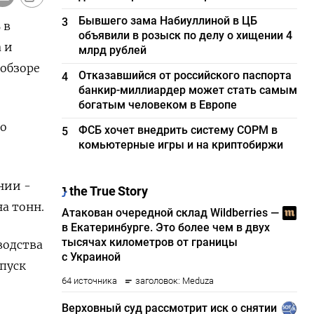
Бывшего зама Набиуллиной в ЦБ
3
 в
объявили в розыск по делу о хищении 4
 и
млрд рублей
обзоре
Отказавшийся от российского паспорта
4
банкир-миллиардер может стать самым
богатым человеком в Европе
по
ФСБ хочет внедрить систему СОРМ в
5
комьютерные игры и на криптобиржи
нии -
на тонн.
водства
пуск