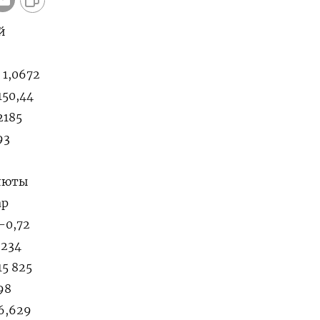
й
 1,0672
150,44
2185
93
алюты
ар
-0,72
,234
15 825
98
16,629