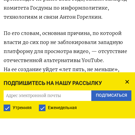
комитета Госдумы по информполитике,
технологиям и связи Антон Горелкин.
По его словам, основная причина, по которой
власти до сих пор не заблокировали западную
платформу для просмотра видео, — отсутствие
отечественной альтернативы YouTube.
На ее создание уйдет «лет пять, не меньше»,
сказал
депутат в интервью «Парламентской
ПОДПИШИТЕСЬ НА НАШУ РАССЫЛКУ
газете».
ПОДПИСАТЬСЯ
«Сегодня у нас есть два сервиса, один из которых
Утренняя
Еженедельная
должен „выстрелить“: RuTube и VK-видео.
Я лично делаю ставку на последний», — отметил
Горелкин. При этом он считает, что у RuTube