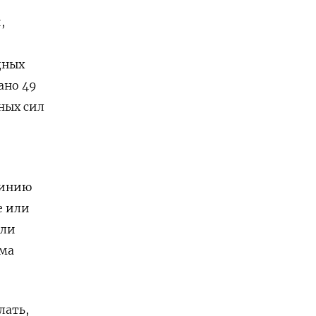
,
дных
ано 49
ных сил
линию
е или
ели
има
лать,