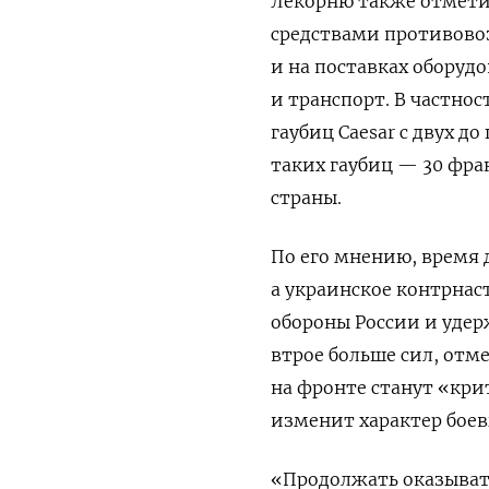
Лекорню также отметил
средствами противовоз
и на поставках оборуд
и транспорт. В частно
гаубиц Caesar с двух д
таких гаубиц — 30 фра
страны.
По его мнению, время 
а украинское контрнас
обороны России и удер
втрое больше сил, отм
на фронте станут «кр
изменит характер боев
«Продолжать оказыват