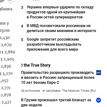
Украина впервые ударила по складу
3
цбанка
продуктов одной из крупнейших
в России сетей супермаркетов
нии у
В МВД посоветовали россиянам не
4
 трлн
делиться своим мнением в интернете
2,430
Google запретит российским
5
разработчикам выкладывать
 2,679
приложения для всего мира
23 2,889
3 2,905
 2,836
3 3,270
3,057
 2,771
 2,878
 2,417