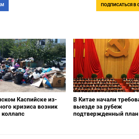
АМ
ПОДПИСАТЬСЯ В 
нском Каспийске из-
В Китае начали требов
ного кризиса возник
выезде за рубеж
 коллапс
подтвержденный план