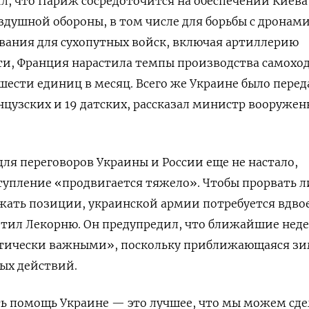
, что Париж сосредоточится на обеспечении Киева
душной обороны, в том числе для борьбы с дронами
ования для сухопутных войск, включая артиллерию
сти, Франция нарастила темпы производства самохо
о шести единиц в месяц. Всего же Украине было перед
нцузских и 19 датских, рассказал министр вооружен
для переговоров Украины и России еще не настало,
тупление «продвигается тяжело». Чтобы прорвать 
жать позиции, украинской армии потребуется вдво
етил Лекорню. Он предупредил, что ближайшие нед
итически важными», поскольку приближающаяся з
ых действий.
ь помощь Украине — это лучшее, что мы можем сде