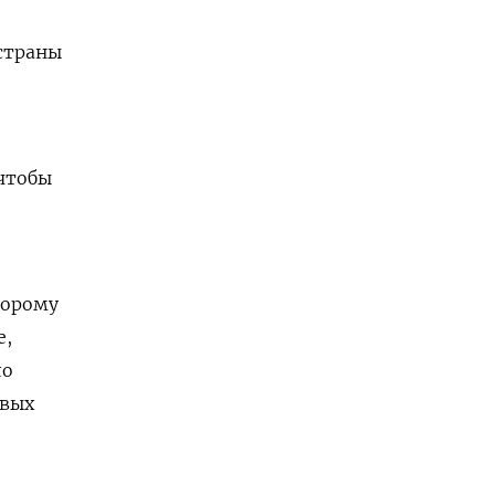
страны
 чтобы
торому
е,
ло
овых