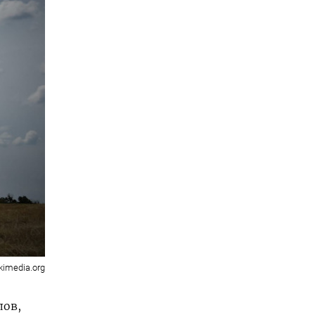
imedia.org
лов,