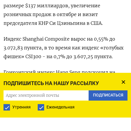
размере $137 миллиардов, увеличение
розничных продаж в октябре и визит
председателя КНР Си Цзиньпина в США.
Индекс Shanghai Composite вырос на 0,55% до
3.072,83 пункта, в то время как индекс «голубых
фишек» CSI300 - на 0,7% до 3.607,25 пункта.
Гонконгский индекс Hang Seng подскочил на
3,92% до 18.079,00​ пункта, а индекс China
ПОДПИШИТЕСЬ НА НАШУ РАССЫЛКУ
Enterprises - на 4,02% до 6.204,22 пункта.
ПОДПИСАТЬСЯ
Более широкий фондовый индекс Азиатско-
Утренняя
Еженедельная
Тихоокеанского региона за исключением
Японии также вырос, так как замедление