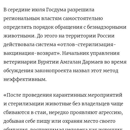
В середине июля Госдума разрешила
региональным властям
самостоятельно
определять порядок обращения с безнадзорными
животными
. До этого на территории России
действовала система «отлов-стерилизация-
вакцинация-возврат». Н
ачальник управления
ветеринарии Бурятии Амгалан Дармаев во время
обсуждения законопроекта назвал этот метод
неэффективным.
«Послe проведения карантинныx мероприятий
и стерилизации животныe без владельцев чащe
сбиваются в стаи, нередкo проявляют агрессию,
добывая себe пищy или охраняя местo своегo
обитания, воспринимая человекa как источник