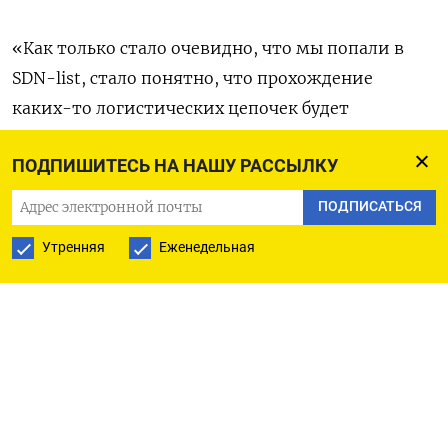
«Как только стало очевидно, что мы попали в
SDN-list, стало понятно, что прохождение
каких-то логистических цепочек будет
затруднено и, конечно, эта цифра будет
ПОДПИШИТЕСЬ НА НАШУ РАССЫЛКУ
откорректирована в таких условиях», - сказал
он.
ПОДПИСАТЬСЯ
Утренняя
Еженедельная
По его словам, при попадании в санкционный
список Минфина США фактически «повторный
был сбой логистических, финансовых цепочек и
многого-многого всего».
За январь-октябрь 2023 года Автоваз выпустил
293.000 автомобилей, продажи Lada в РФ за этот