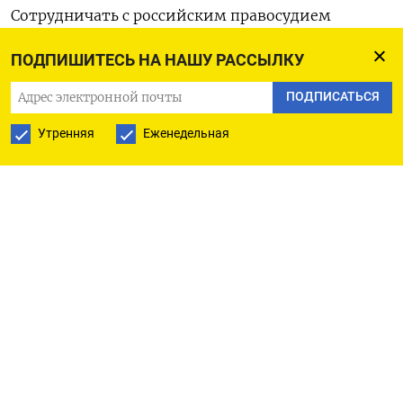
Сотрудничать с российским правосудием
на текущий момент готовы дубайская биржа
ПОДПИШИТЕСЬ НА НАШУ РАССЫЛКУ
Bybit, европейская Bitstamp, сингапурская Bitrue,
американская Gate.io и зарегистрированная
ПОДПИСАТЬСЯ
на Сейшельских островах OKX.
Утренняя
Еженедельная
По словам Акимова, до этого все известные
случаи взыскания криптовалюты происходили
в рамках оперативных мероприятий
по уголовным делам, когда правоохранители
находили смартфон или ноутбук и оттуда
узнавали о наличии «крипты» у человека.
«Мы подумали: почему бы просто не спросить
у криптобиржи», — отметил Акимов.