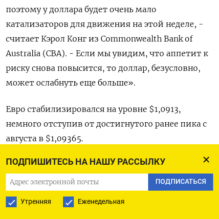
поэтому у доллара будет очень мало
катализаторов для движения на этой неделе, -
считает Кэрол Конг из Commonwealth Bank of
Australia (CBA). - Если мы увидим, что аппетит к
риску снова повысится, то доллар, безусловно,
может ослабнуть еще больше».
Евро стабилизировался на уровне $1,0913​,
немного отступив от достигнутого ранее пика с
августа в $1,09365.
ПОДПИШИТЕСЬ НА НАШУ РАССЫЛКУ
Фунт стерлингов поднялся на 0,1% до $1,2474​,
приблизившись к максимуму двух месяцев.
ПОДПИСАТЬСЯ
Утренняя
Еженедельная
Японская иена к доллару подорожала на 0,3%​ до