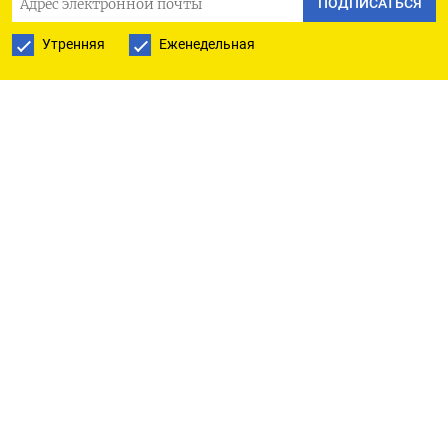
ПОДПИСАТЬСЯ
до 114,45 пенса за терм.
Утренняя
Еженедельная
«Дальнейший пересмотр в сторону понижения
прогнозов температуры на конец ноября и
начало декабря накануне, в сочетании со
снижением ветрогенерации, по всем
видимости, будут и дальше оказывать
поддержку ценам», - отметили аналитики
EnergyScan в ежедневной записке для рынка.
Метеоролог LSEG Марцин Горский сказал, что с
пятницы ожидается резкое похолодание - ниже
нормы для этого времени года.
«В течение следующей недели холодная погода
распространится по всему континенту и