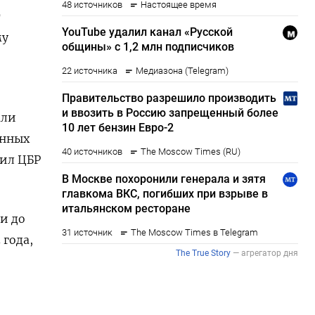
т
му
али
енных
щил ЦБР
и до
 года,
и