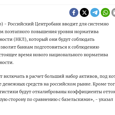
р) - Российский Центробанк вводит для системно
м поэтапного повышения уровня норматива
ости (НКЛ), который они будут соблюдать
озволит банкам подготовиться к соблюдению
астоящее время нового национального норматива
ности.
 включать в расчет больший набор активов, под к
денежных средств на российском рынке. Кроме того
атистики будут откалиброваны коэффициенты отток
шую сторону по сравнению с базельскими», - указал