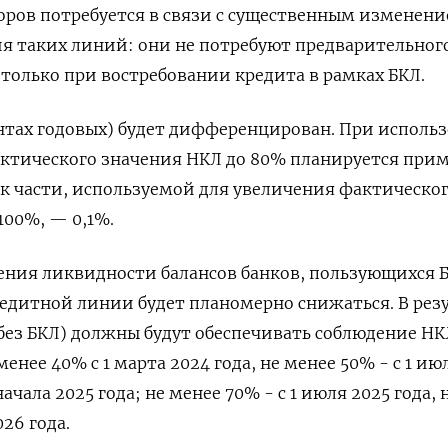
оров потребуется в связи с существенным изменен
я таких линий: они не потребуют предварительног
 только при востребовании кредита в рамках БКЛ.
нтах годовых) будет дифференцирован. При исполь
актического значения НКЛ до 80% планируется при
а к части, используемой для увеличения фактическо
100%, — 0,1%.
ения ликвидности балансов банков, пользующихся 
едитной линии будет планомерно снижаться. В рез
без БКЛ) должны будут обеспечивать соблюдение НК
енее 40% с 1 марта 2024 года, не менее 50% - с 1 ию
начала 2025 года; не менее 70% - с 1 июля 2025 года, 
026 года.