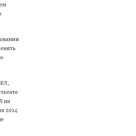
ием
о
зовании
менять
го
БКЛ,
ультате
Л на
ля 2024
не