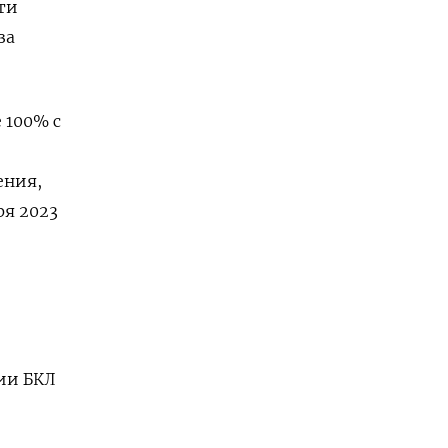
ти
за
 100% с
ения,
ря 2023
ии БКЛ