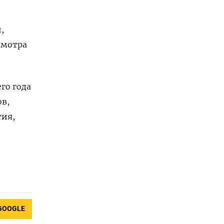
,
смотра
го года
в,
тия,
й
GOOGLE