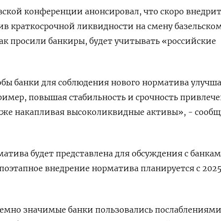
вской конференции анонсировал, что скоро внедри
в краткосрочной ликвидности на смену базельско
ак просили банкиры, будет учитывать «российские
обы банки для соблюдения нового норматива улучш
пример, повышая стабильность и срочность привлеч
акже накапливая высоколиквидные активы», - сооб
атива будет представлена для обсуждения с банкам
 поэтапное внедрение норматива планируется с 2025
стемно значимые банки пользовались послаблениям