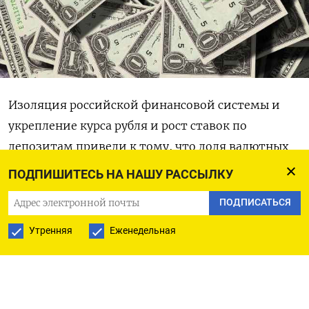
Изоляция российской финансовой системы и
укрепление курса рубля и рост ставок по
депозитам привели к тому, что доля валютных
вкладов в сбережениях населения в банках, по
ПОДПИШИТЕСЬ НА НАШУ РАССЫЛКУ
данным
ЦБ, опустилась до минимального уровня
ПОДПИСАТЬСЯ
за всю историю наблюдений – 9,4% к концу
октября.
Утренняя
Еженедельная
До этого валютизация вкладов лишь однажды
опускалась ниже 10% – в мае 2023 г. было 9,8%.
Затем она снова перевалила за 10% вслед за