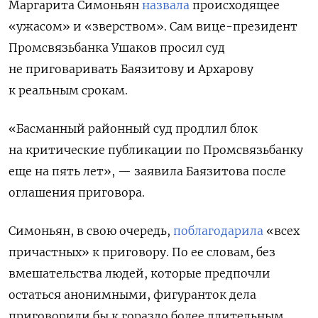
Маргарита Симоньян
назвала
происходящее
«ужасом» и «зверством». Сам вице-президент
Промсвязьбанка Ушаков просил суд
не приговаривать Баязитову и Архарову
к реальным срокам.
«Басманный районный суд продлил блок
на критические публикации по Промсвязьбанку
еще на пять лет», — заявила Баязитова после
оглашения приговора.
Симоньян, в свою очередь,
поблагодарила
«всех
причастных» к приговору. По ее словам, без
вмешательства людей, которые предпочли
остаться анонимными, фигуранток дела
приговорили бы к гораздо более длительным