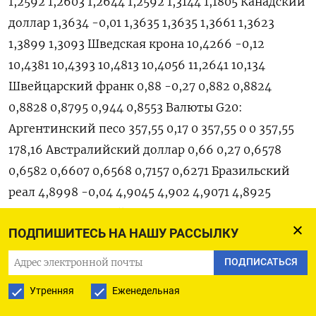
1,2592 1,2603 1,2644 1,2592 1,3144 1,1805 Канадский
доллар 1,3634 -0,01 1,3635 1,3635 1,3661 1,3623
1,3899 1,3093 Шведская крона 10,4266 -0,12
10,4381 10,4393 10,4813 10,4056 11,2641 10,134
Швейцарский франк 0,88 -0,27 0,882 0,8824
0,8828 0,8795 0,944 0,8553 Валюты G20:
Аргентинский песо 357,55 0,17 0 357,55 0 0 357,55
178,16 Австралийский доллар 0,66 0,27 0,6578
0,6582 0,6607 0,6568 0,7157 0,6271 Бразильский
реал 4,8998 -0,04 4,9045 4,902 4,9071 4,8925
5,4797 4,694 Индийская рупия 83,3409 0 83,294
ПОДПИШИТЕСЬ НА НАШУ РАССЫЛКУ
83,34 83,408 83,332 83,488 80,89 Индонезийская
рупия 15 490 -0,45 15 530 15 560 15 555 15 480 15 965
ПОДПИСАТЬСЯ
14 570 Китайский юань 7,1523 0,05 7,1422 7,1488
Утренняя
Еженедельная
7,1568 7,1423 7,3498 6,6915 Мексиканский песо