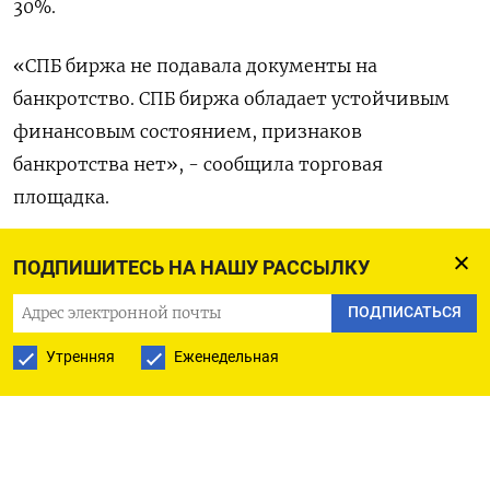
30%.
«СПБ биржа не подавала документы на
банкротство. СПБ биржа обладает устойчивым
финансовым состоянием, признаков
банкротства нет», - сообщила торговая
площадка.
США в начале ноября ввели новые санкции
ПОДПИШИТЕСЬ НА НАШУ РАССЫЛКУ
против десятков связанных с Россией компаний
ПОДПИСАТЬСЯ
и физических лиц, поместив в черный список
специализирующуюся на торговле
Утренняя
Еженедельная
иностранными акциями СПБ биржу. После этого
биржа приостановила торги и пыталась
провести расчеты по сделкам с иностранными
ценными бумагами, заключенным вплоть до