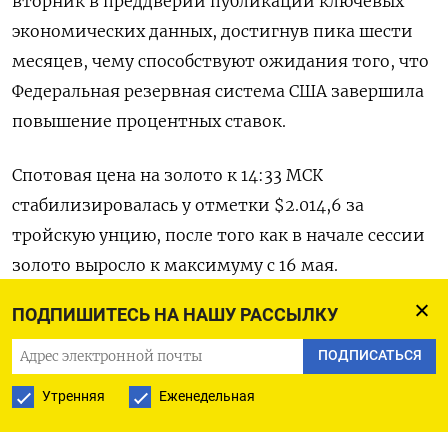
вторник в преддверии публикации ключевых
экономических данных, достигнув пика шести
месяцев, чему способствуют ожидания того, что
Федеральная резервная система США завершила
повышение процентных ставок.
Спотовая цена на золото к 14:33 МСК
стабилизировалась у отметки $2.014,6​ за
тройскую унцию, после того как в начале сессии
золото выросло к максимуму с 16 мая.
ПОДПИШИТЕСЬ НА НАШУ РАССЫЛКУ
«Золото продолжает получать поддержку от
общего ослабления доллара и снижения
ПОДПИСАТЬСЯ
доходности гособлигаций на фоне растущих
Утренняя
Еженедельная
ожиданий того, что ФРС снизит процентные
ставки в 2024 году», - сказал Лукман Отунуга из