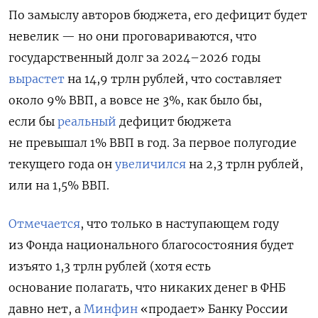
По замыслу авторов бюджета, его дефицит будет
невелик — но они проговариваются, что
государственный долг за 2024–2026 годы
вырастет
на 14,9 трлн рублей
, что составляет
около 9% ВВП, а вовсе не 3%, как было бы,
если бы
реальный
дефицит бюджета
не превышал 1% ВВП в год. З
а первое полугодие
текущего года он
увеличился
на 2,3 трлн рублей
,
или на 1,5% ВВП.
Отмечается
, что
только в наступающем году
из Фонда национального благосостояния будет
изъято 1,3 трлн рублей
(хотя есть
основание полагать, что никаких денег в ФНБ
давно нет, а
Минфин
«продает» Банку Рос­сии