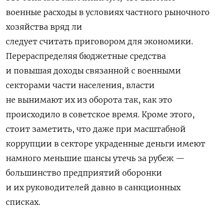
военные расходы в условиях частного рыночного
хозяйства вряд ли
следует считать приговором для экономики.
Перераспределяя бюджетные сред­ства
и повышая до­ходы связан­ной с военны­ми
секторами части населения, власти
не вынимают их из обо­рота так, как это
происходило в советское время. Кроме этого,
стоит заметить, что даже при масштабной
коррупции в секторе украденные день­ги имеют
намного мень­шие шансы утечь за рубеж —
большинство предприя­тий обо­ронки
и их руководителей давно в санкционных
списках.