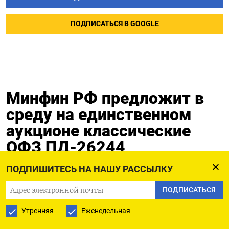
ПОДПИСАТЬСЯ В GOOGLE
Минфин РФ предложит в
среду на единственном
аукционе классические
ОФЗ ПД-26244
ПОДПИШИТЕСЬ НА НАШУ РАССЫЛКУ
28.11.2023
ПОДПИСАТЬСЯ
МОСКВА, 28 ноя (Рейтер) - Минфин РФ проведет
Утренняя
Еженедельная
в среду, 29 ноября, один аукцион по первичному