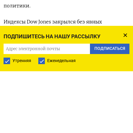
политики.
Индексы Dow Jones закрылся без явных
изменений на уровне 35.430,42, S&P 500 снизился
ПОДПИШИТЕСЬ НА НАШУ РАССЫЛКУ
на 0,09% до 4.550,58, а Nasdaq опустился на 0,16%
до 14.258,49.
ПОДПИСАТЬСЯ
Утренняя
Еженедельная
Опубликованная «Бежевая книга» ФРС указала,
что в условиях ограничительной денежно-
кредитной политики центробанка
экономическая активность замедлилась
незначительно.
Акции Humana Inc и Cigna Group просели на 5,5%
и 8,1% соответственно, после того как источник,