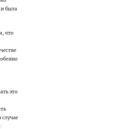
 и была
м, что
ачестве
собенно
ать это
ать
 случае
л