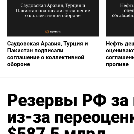
Саудовская Аравия, Турция и
Нефть де
Пакистан подписали
оцениваю
соглашение о коллективной
соглашен
обороне
проливе
Резервы РФ за
из-за переоцен
$587,5 млрд