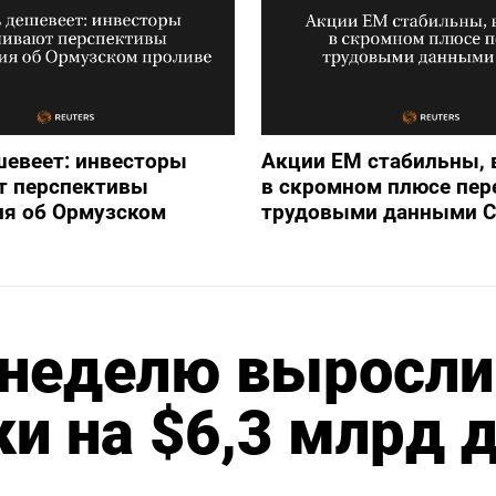
шевеет: инвесторы
Акции ЕМ стабильны,
т перспективы
в скромном плюсе пер
ия об Ормузском
трудовыми данными 
 неделю выросли
ки на $6,3 млрд 