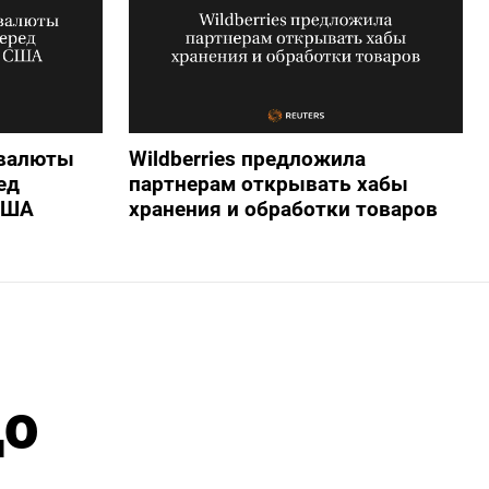
 валюты
Wildberries предложила
ед
партнерам открывать хабы
США
хранения и обработки товаров
до