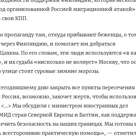
под организованной Россией миграционной атакой»
 свои КПП.
ю пропаганду там, откуда прибывают беженцы, о то
С через Финляндию, и помогает им добраться
Цахкна. По его словам, эти люди используются «в к
 и их судьба «нисколько не волнует» Москву, что о
а улице стоят суровые зимние морозы.
сегодняшнему дню закрыть все пункты пересечения
 Россия, возможно, захочет жертв, чтобы использов
. <…> Мы обсудили с министром иностранных дел
МИД стран Северной Европы и Балтии, как поддерж
ечить безопасность на наших границах. Мы готовы в
ь всестороннюю практическую помощь», — отмети