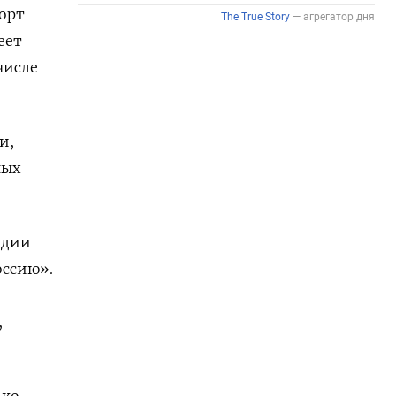
орт
еет
числе
и,
ных
ндии
оссию».
,
ько