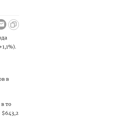
ода
1,1%).
ов в
 в то
 $643,2