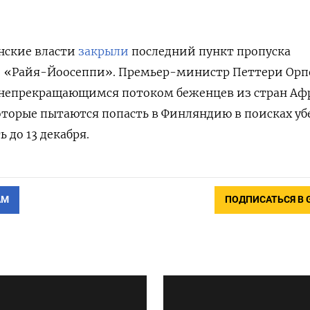
ские власти
закрыли
последний пункт пропуска
 — «Райя-Йоосеппи». Премьер-министр
Петтери Орп
 непрекращающимся потоком беженцев из стран А
оторые пытаются попасть в Финляндию в поисках у
 до 13 декабря.
АМ
ПОДПИСАТЬСЯ В 