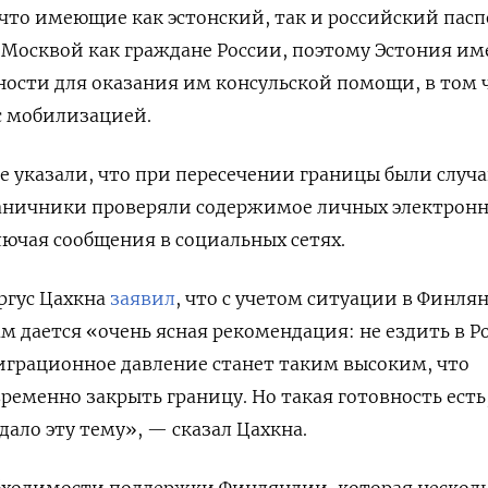
то имеющие как эстонский, так и российский пасп
Москвой как граждане России, поэтому Эстония им
ости для оказания им консульской помощи, в том 
 с мобилизацией.
ве указали, что при пересечении границы были случа
раничники проверяли содержимое личных электрон
лючая сообщения в социальных сетях.
ргус Цахкна
заявил
, что с учетом ситуации в Финля
м дается «очень ясная рекомендация: не ездить в Р
играционное давление станет таким высоким, что
еменно закрыть границу. Но такая готовность есть
дало эту тему», — сказал Цахкна.
обходимости поддержки Финляндии, которая нескол