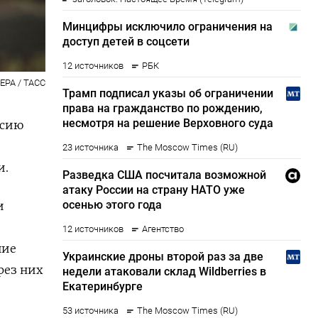
 EPA / ТАСС
ссию
и.
и
шие
рез них