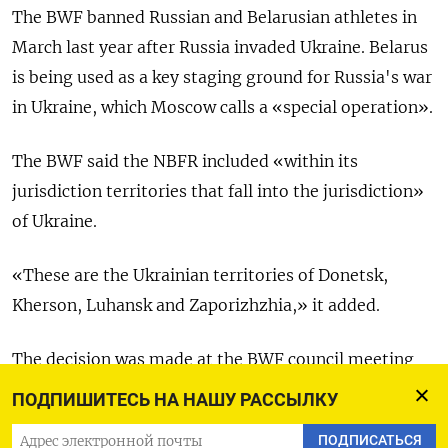
The BWF banned Russian and Belarusian athletes in
March last year after Russia invaded Ukraine. Belarus
is being used as a key staging ground for Russia's war
in Ukraine, which Moscow calls a «special operation».
The BWF said the NBFR included «within its
jurisdiction territories that fall into the jurisdiction»
of Ukraine.
«These are the Ukrainian territories of Donetsk,
Kherson, Luhansk and Zaporizhzhia,» it added.
The decision was made at the BWF council meeting
on Nov. 11 and will be subject to confirmation by the
ПОДПИШИТЕСЬ НА НАШУ РАССЫЛКУ
membership at the annual general meeting next year
ПОДПИСАТЬСЯ