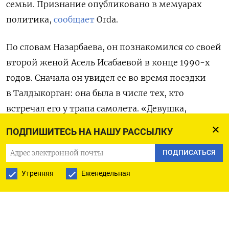
семьи. Признание опубликовано в мемуарах
политика,
сообщает
Orda.
По словам Назарбаева, он познакомился со своей
второй женой Асель Исабаевой в конце 1990-х
годов. Сначала он увидел ее во время поездки
в Талдыкорган: она была в числе тех, кто
встречал его у трапа самолета.
«Девушка,
которая преподнесла мне цветы в аэропорту,
ПОДПИШИТЕСЬ НА НАШУ РАССЫЛКУ
была потрясающе красива. Мне надолго
ПОДПИСАТЬСЯ
запомнилась и потом часто вспоминалась
светлолицая красавица с пылающим взглядом
Утренняя
Еженедельная
и изящной точеной фигурой», — написал
Назарбаев.
Затем он прочитал в газете, что Исабаева