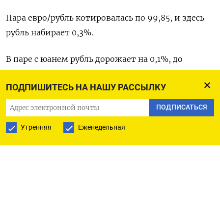
Пара евро/рубль котировалась по 99,85, и здесь
рубль набирает 0,3%.
В паре с юанем рубль дорожает на 0,1%, до
отметки 12,93 .
ПОДПИШИТЕСЬ НА НАШУ РАССЫЛКУ
«В целом ситуация на валютном рынке начинает
ПОДПИСАТЬСЯ
показывать признаки стабилизации, но на этой
Утренняя
Еженедельная
неделе курс USD/RUB еще может расти в сторону
94,00», - полагают аналитики банка Санкт-
Петербург.
Давление на рубль в начале календарного месяца
оказывает сезонный фактор снижения продажи
экспортной валютной выручки после уплаты