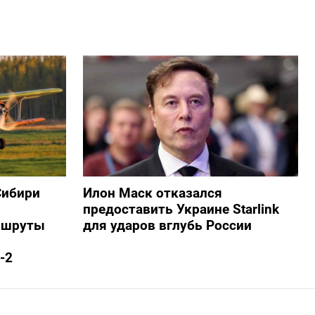
Сибири
Илон Маск отказался
предоставить Украине Starlink
ршруты
для ударов вглубь России
-2