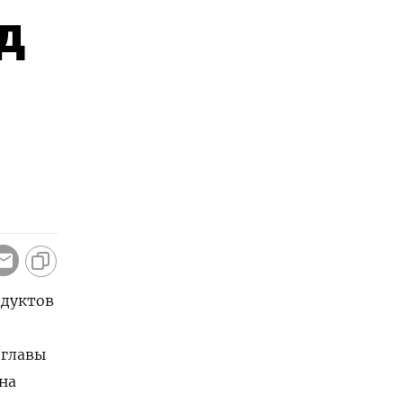
д
и
одуктов
-главы
на