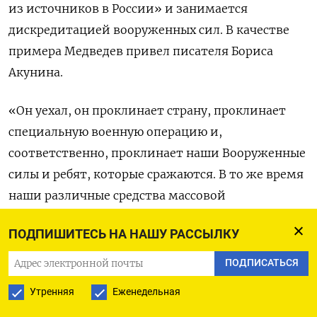
из источников в России» и занимается
дискредитацией вооруженных сил. В качестве
примера Медведев привел писателя Бориса
Акунина.
«Он уехал, он проклинает страну, проклинает
специальную военную операцию и,
соответственно, проклинает наши Вооруженные
силы и ребят, которые сражаются. В то же время
наши различные средства массовой
информации и компании продолжают ставить
ПОДПИШИТЕСЬ НА НАШУ РАССЫЛКУ
произведения по его книжкам», — возмущался
зампред Совбеза.
ПОДПИСАТЬСЯ
Утренняя
Еженедельная