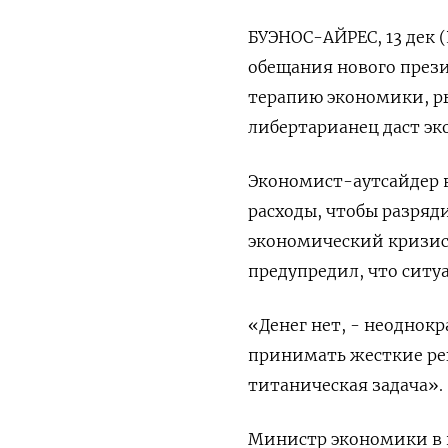
БУЭНОС-АЙРЕС, 13 дек 
обещания нового през
терапию экономики, р
либертарианец даст э
Экономист-аутсайдер в
расходы, чтобы разряд
экономический кризис 
предупредил, что ситу
«Денег нет, - неоднок
принимать жесткие реш
титаническая задача».
Министр экономики в 