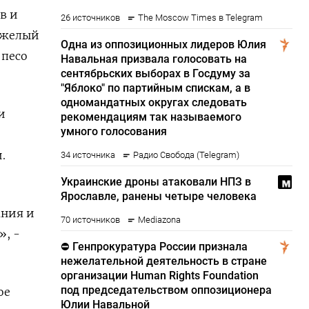
в и
яжелый
 песо
и
.
ания и
», -
ое