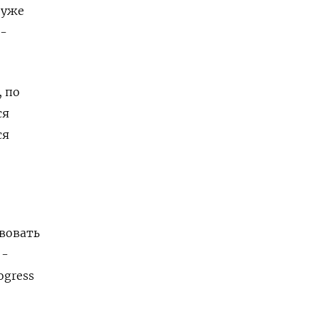
 уже
 -
 по
ся
ся
вовать
 -
ogress