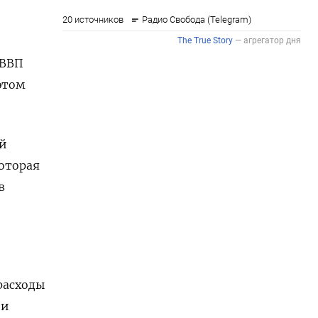
 ВВП
этом
ой
оторая
в
расходы
 и