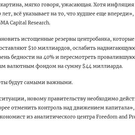
картина, мягко говоря, ужасающая. Хотя инфляция
лет, всё указывает на то, что худшее еще впереди»,
A Capital Research.
новить истощенные резервы центробанка, которые,
составляют $10 миллиардов, ослабить надвигающую
вень бедности на 40% и пересмотреть провалившую
ым валютным фондом на сумму $44 миллиарда.
боты будут самыми важными.
ситуации, новому правительству необходимо дейст
орее отменить контроль над движением капитала»,
экономист из аналитического центра Freedom and Pr