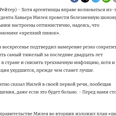
(Рейтер) - Хотя аргентинцы вправе волноваться из-
идента Хавьера Милея провести болезненную шоков
ынки настроены оптимистично, надеясь, что
кономике «крепкий пинок».
 воскресенье подтвердил намерение резко сократи
ить самый тяжелый за последние двадцать лет
в стране и снизить трехзначную инфляцию, хотя и
ация ухудшится, прежде чем станет лучше.
ратно сказал Милей в своей первой речи, пообещав
ения, даже если это будет больно. - Перед нами ст
правительстве Милея во вторник изложил план «ш