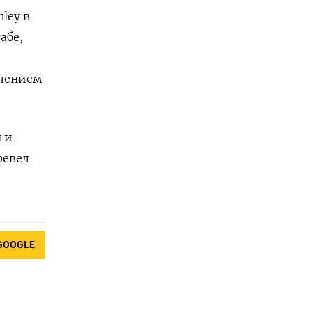
ley в
абе,
блением
 и
ревел
GOOGLE