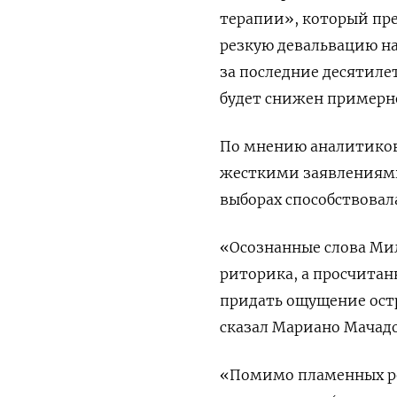
терапии», который пре
резкую девальвацию н
за последние десятиле
будет снижен примерно
По мнению аналитиков
жесткими заявлениями,
выборах способствовал
«Осознанные слова Миле
риторика, а просчитан
придать ощущение остр
сказал Мариано Мачадо 
«Помимо пламенных ре