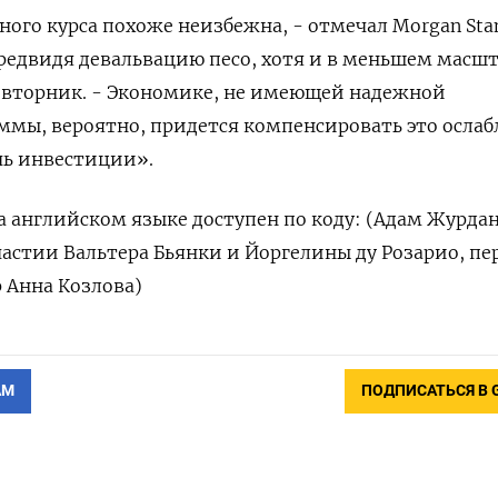
ого курса похоже неизбежна, - отмечал Morgan Stan
предвидя девальвацию песо, хотя и в меньшем масшт
о вторник. - Экономике, не имеющей надежной
ммы, вероятно, придется компенсировать это осла
чь инвестиции».
 английском языке доступен по коду: (Адам Журдан
астии Вальтера Бьянки и Йоргелины ду Розарио, пе
 Анна Козлова)
АМ
ПОДПИСАТЬСЯ В 