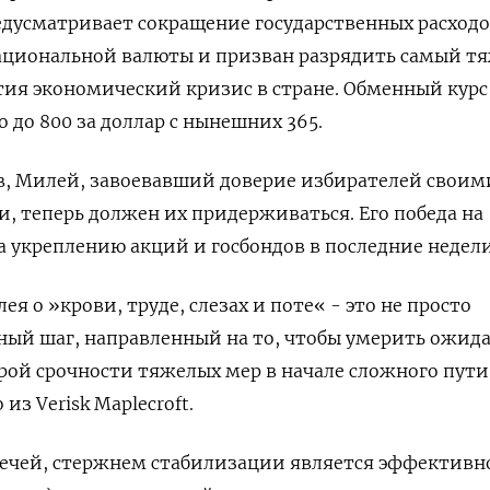
дусматривает сокращение государственных расходо
ациональной валюты и призван разрядить самый т
тия экономический кризис в стране. Обменный курс
 до 800 за доллар с нынешних 365.
, Милей, завоевавший доверие избирателей своим
 теперь должен их придерживаться. Его победа на
а укреплению акций и госбондов в последние недели
я о »крови, труде, слезах и поте« - это не просто
ный шаг, направленный на то, чтобы умерить ожид
ой срочности тяжелых мер в начале сложного пути
из Verisk Maplecroft.
чей, стержнем стабилизации является эффективн