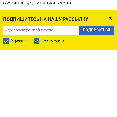
составила 44,1 миллиона тонн.
Экспорт нефти и конденсата, добываемых
ПОДПИШИТЕСЬ НА НАШУ РАССЫЛКУ
консорциумом иностранных компаний, с начала
ПОДПИСАТЬСЯ
добычи по 1 ноября 2023 года составил 625,4
миллиона тонн.
Утренняя
Еженедельная
Добыча газа ВР на месторождении Шах-Дениз в
январе-ноябре 2023 года составила 24
миллиарда кубометров, а попутного газа на
Азери-Чираг-Гюнешли - 11,7 миллиарда
кубометров.
(Наиля Багирова)