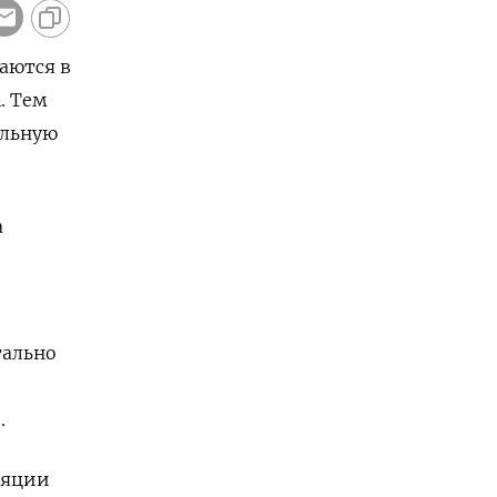
аются в
. Тем
альную
а
тально
.
ляции