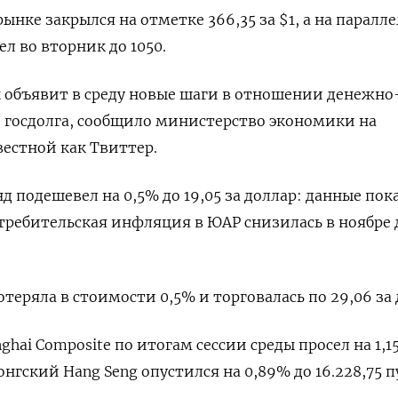
нке закрылся на отметке 366,35 за $1, а на паралл
л во вторник до 1050.
 объявит в среду новые шаги в отношении денежно
 госдолга, сообщило министерство экономики на
вестной как Твиттер.
подешевел на 0,5% до 19,05 за доллар: данные пок
отребительская инфляция в ЮАР снизилась в ноябре 
теряла в стоимости 0,5% и торговалась по 29,06 за 
hai Composite по итогам сессии среды просел на 1,1
онгский Hang Seng опустился на 0,89% до 16.228,75​ п