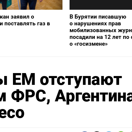
жан заявил о
В Бурятии писавшую
и поставлять газ в
о нарушениях прав
мобилизованных журн
посадили на 12 лет по 
о «госизмене»
ы ЕМ отступают
м ФРС, Аргентин
есо