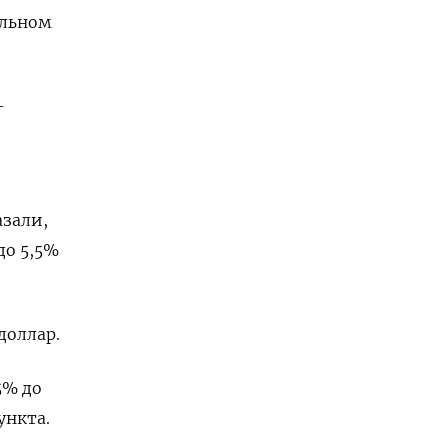
ельном
-
азали,
до 5,5%
доллар.
5% до
ункта.