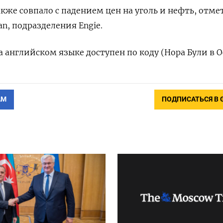
акже совпало с падением цен на уголь и нефть, отм
n, подразделения Engie.
 английском языке доступен по коду (Нора Були в О
АМ
ПОДПИСАТЬСЯ В 