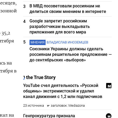
есяцев,
В МВД посоветовали россиянам не
3
езонной
делиться своим мнением в интернете
Google запретит российским
4
разработчикам выкладывать
приложения для всего мира
 35,2
нтября
5
МНЕНИЯ
ВЛАДИСЛАВ ИНОЗЕМЦЕВ
Союзники Украины должны сделать
россиянам решительное предложение —
до сентябрьских «выборов»
сь на
тября в
жал на