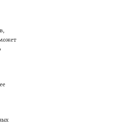
в,
сможет
о
ее
ных