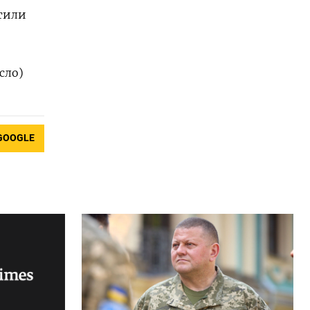
етили
сло)
GOOGLE