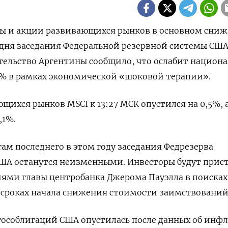
юты и акции развивающихся рынков в основном сниж
о дня заседания Федеральной резервной системы США
тельство Аргентины сообщило, что ослабит национ
0% в рамках экономической «шоковой терапии».
щихся рынков MSCI к 13:27 МСК опустился на 0,5%, 
,1%.
гам последнего в этом году заседания Федрезерва
США останутся неизменными. Инвесторы будут прис
ями главы центробанка Джерома Пауэлла в поисках
 сроках начала снижения стоимости заимствований
гособлигаций США опустилась после данных об инф