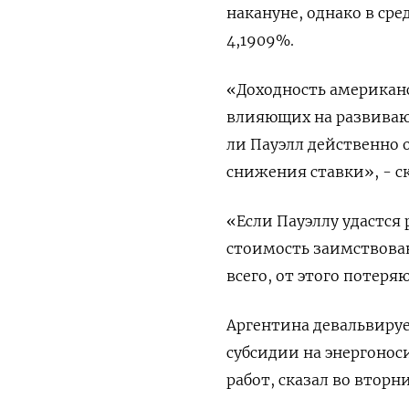
накануне, однако в ср
4,1909%.
«Доходность американ
влияющих на развиваю
ли Пауэлл действенно
снижения ставки», - ск
«Если Пауэллу удастся
стоимость заимствован
всего, от этого потеря
Аргентина девальвирует
субсидии на энергонос
работ, сказал во втор