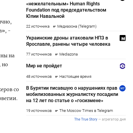
ычно,
», -
ены на
, но
еров со
рвегии.