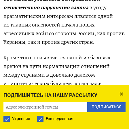
относительно нарушения закона
в угоду
прагматическим интересам ялвяется одной
из главных опасностей начала новых
агрессивных войн со стороны России, как против
Украины, так и против других стран.
Кроме того, она является одной из базовых
препон на пути нормализации отношений
между странами в довольно далеком
и гипотетическом будущем, когда даже
российские политики с искренним желанием
ПОДПИШИТЕСЬ НА НАШУ РАССЫЛКУ
наладить отношение с окружающим миром
ПОДПИСАТЬСЯ
столкнуться с общественным вопросом в ответ:
а что такого было то?
Утренняя
Еженедельная