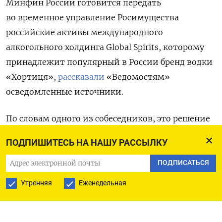
Минфин России готовится передать
во временное управление Росимущества
российские активы международного
алкогольного холдинга Global
Spirits, которому
принадлежит популярный в России бренд водки
«Хортиця»,
рассказали
«Ведомостям»
осведомленные источники.
По словам одного из собеседников, это решение
связано с делом о финансировании
ПОДПИШИТЕСЬ НА НАШУ РАССЫЛКУ
Вооруженных сил Украины, которое было
заведено
против владельца холдинга Евгения
ПОДПИСАТЬСЯ
Черняка в июле этого. Согласно версии
Утренняя
Еженедельная
следствия, украинский бизнесмен и «иные
лица» перечислили военнослужащим ВСУ более