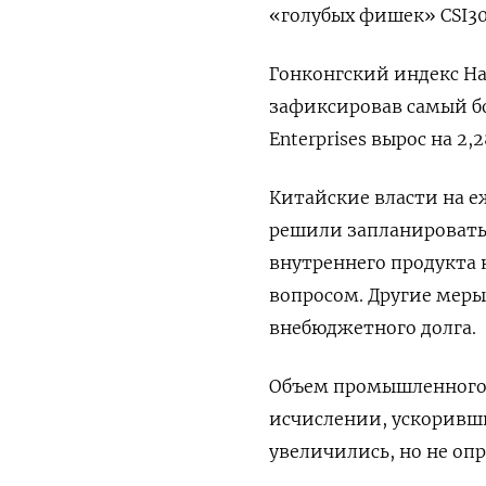
«голубых фишек» CSI300 
Гонконгский индекс Han
зафиксировав самый бо
Enterprises вырос на 2,
Китайские власти на 
решили запланировать
внутреннего продукта 
вопросом. Другие мер
внебюджетного долга.
Объем промышленного п
исчислении, ускоривш
увеличились, но не оп