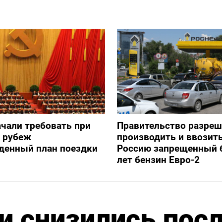
ачали требовать при
Правительство разре
а рубеж
производить и ввозить
денный план поездки
Россию запрещенный 
лет бензин Евро-2
и снизились пос