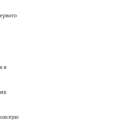
а
ервого
я в
гих
ковскую