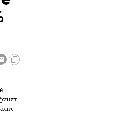
%
ой
ефицит
конге