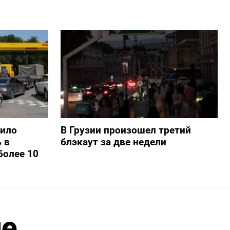
шило
В Грузии произошел третий
 в
блэкаут за две недели
более 10
ле