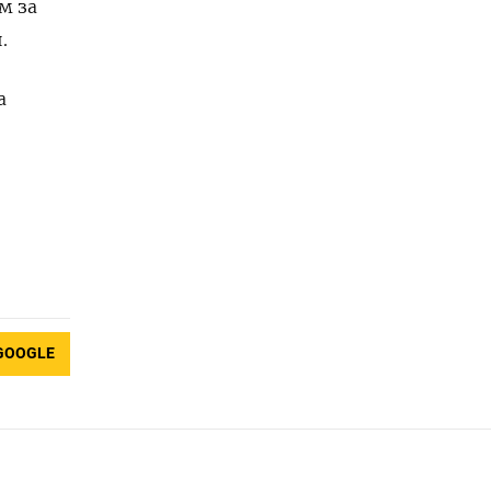
м за
.
а
GOOGLE