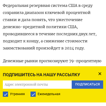
Федеральная резервная система США в среду
сохранила диапазон ключевой процентной
ставки и дала понять, что ужесточение
денежно-кредитной политики США,
проводившееся в течение последних двух лет,
подходит к концу, а снижение стоимости
заимствований произойдет в 2024 году.
Денежные рынки прогнозируют 79-процентную
вероятность снижения ставки на 25 базисных
ПОДПИШИТЕСЬ НА НАШУ РАССЫЛКУ
пунктов в марте 2024 года, по сравнению с
примерно 50% до объявления Федрезерва в
ПОДПИСАТЬСЯ
среду, и почти полностью закладывают в
Утренняя
Еженедельная
позиции возможность еще одного снижения
ставки в мае 2024 года, согласно данным