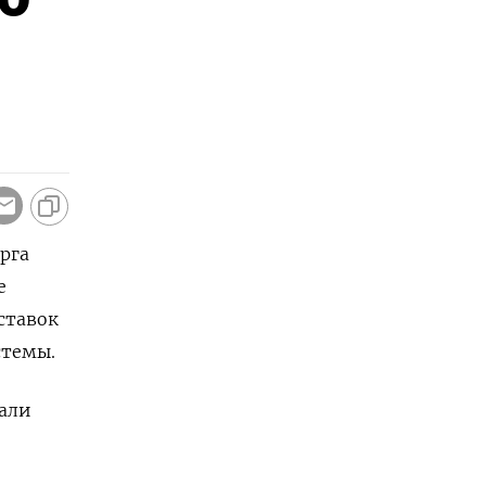
рга
е
ставок
стемы.
дали