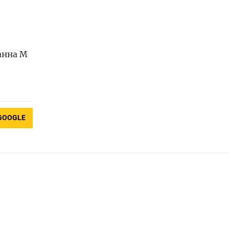
анна М
GOOGLE