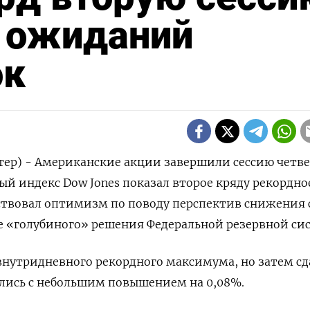
е ожиданий
ок
тер) - Американские акции завершили сессию четве
й индекс Dow Jones показал второе кряду рекордно
ствовал оптимизм по поводу перспектив снижения 
е «голубиного» решения Федеральной резервной си
внутридневного рекордного максимума, но затем с
ылись с небольшим повышением на 0,08%.