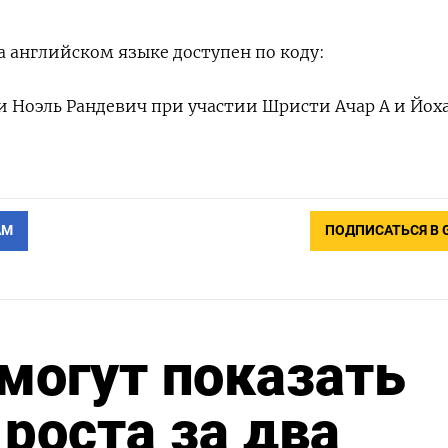
 английском языке доступен по коду:
и Ноэль Рандевич при участии Шристи Ачар А и Йох
АМ
ПОДПИСАТЬСЯ В 
могут показать
роста за два