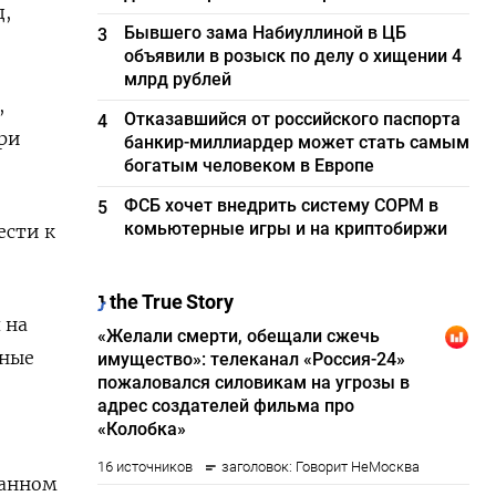
д,
Бывшего зама Набиуллиной в ЦБ
3
объявили в розыск по делу о хищении 4
млрд рублей
,
Отказавшийся от российского паспорта
4
при
банкир-миллиардер может стать самым
богатым человеком в Европе
ФСБ хочет внедрить систему СОРМ в
5
комьютерные игры и на криптобиржи
ести к
 на
дные
данном