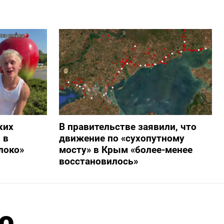
ких
В правительстве заявили, что
 в
движение по «сухопутному
локо»
мосту» в Крым «более-менее
восстановилось»
ю