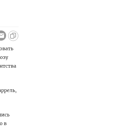
овать
озу
ентства
аррель,
шись
о в