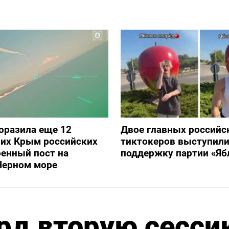
оразила еще 12
Двое главных российс
их Крым российских
тиктокеров выступили
оенный пост на
поддержку партии «Яб
Черном море
рд вторую сесси