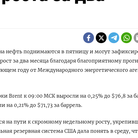
ы на нефть поднимаются в пятницу и могут зафиксир
ост за два месяца благодаря благоприятному прогн
дующем году от Международного энергетического аг
и Brent к 09:00 МСК выросли на 0,25% до $76,8 за б
 на 0,21% до $71,73 за баррель.
ся на пути к скромному недельному росту, укрепив
льная резервная система США дала понять в среду, чт