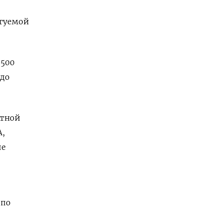
ргуемой
 500
 до
нтной
А,
ие
 по