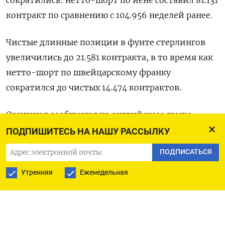
сократились: нетто-шорт по иене составил 81.131
контракт по сравнению с 104.956 неделей ранее.
Чистые длинные позиции в фунте стерлингов
увеличились до 21.581 контракта, в то время как
нетто-шорт по швейцарскому франку
сократился до чистых 14.474 контрактов.
Оригинал сообщения на английском языке
доступен по коду: (Бюро Рейтер в Гданьске)
ПОДПИШИТЕСЬ НА НАШУ РАССЫЛКУ
ПОДПИСАТЬСЯ
Утренняя
Еженедельная
ПОДПИСАТЬСЯ НА ТЕЛЕГРАМ
ПОДПИСАТЬСЯ В GOOGLE