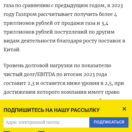
газа по сравнению с предыдущим годом, в 2023
году Газпром рассчитывает получить более 4
триллионов рублей от продажи газа и 3,4
триллионов рублей поступлений по другим
видам деятельности благодаря росту поставок в
Китай.
Уровень долговой нагрузки по показателю
чистый долг/EBITDA по итогам 2023 года
составит 2,3 и останется ниже уровня в 2,5, при
достижении которого компания имеет право
изменить дивидендные выплаты, сообщил
Газпром.
ПОДПИШИТЕСЬ НА НАШУ РАССЫЛКУ
ПОДПИСАТЬСЯ
К концу 2023 года в распоряжении Газпрома, по