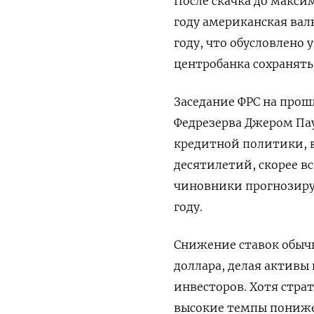
После скачка до макси
году американская вал
году, что обусловлен
центробанка сохранят
Заседание ФРС на прош
Федрезерва Джером Пау
кредитной политики, в
десятилетий, скорее в
чиновники прогнозиру
году.
Снижение ставок обыч
доллара, делая активы
инвесторов. Хотя страт
высокие темпы пониже