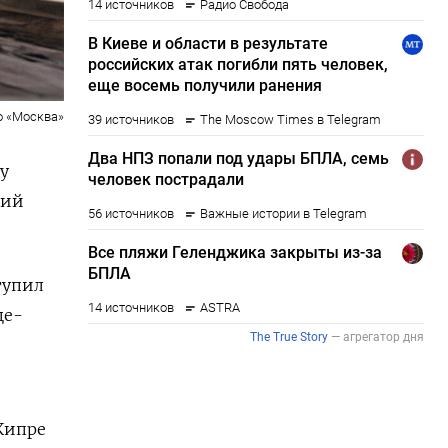
о «Москва»
у
зий
тупил
це-
Кипре