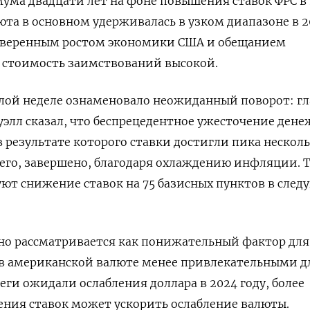
мума двадцати лет на фоне повышения ставок ФРС в
юта в основном удерживалась в узком диапазоне в 2
о уверенным ростом экономики США и обещанием
ь стоимость заимствований высокой.
лой неделе ознаменовало неожиданный поворот: гл
элл сказал, что беспрецедентное ужесточение ден
 результате которого ставки достигли пика нескол
сего, завершено, благодаря охлаждению инфляции. 
ют снижение ставок на 75 базисных пунктов в сле
но рассматривается как понижательный фактор для
 в американской валюте менее привлекательными д
еги ожидали ослабления доллара в 2024 году, более
ния ставок может ускорить ослабление валюты.