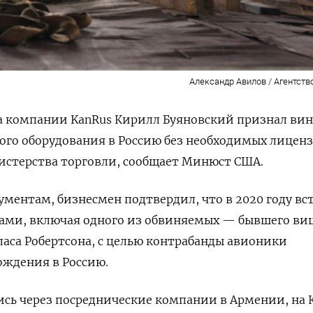
Александр Авилов / Агентств
а компании KanRus Кирилл Буяновский признал вин
ого оборудования в Россию без необходимых лицен
истерства торговли, сообщает Минюст США.
ументам, бизнесмен подтвердил, что в 2020 году вс
цами, включая одного из обвиняемых — бывшего ви
ласа Робертсона, с целью контрабанды авионики
ождения в Россию.
ись через посреднические компании в Армении, на 