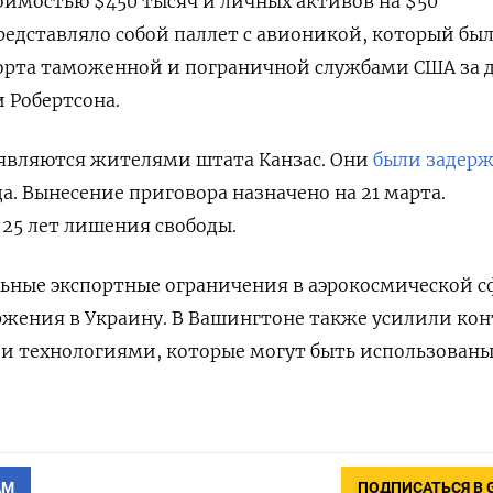
имостью $450 тысяч и личных активов на $50
едставляло собой паллет с авионикой, который бы
порта таможенной и пограничной службами США за 
и Робертсона.
являются жителями штата Канзас. Они
были задер
да. Вынесение приговора назначено на 21 марта.
 25 лет лишения свободы.
ьные экспортные ограничения в аэрокосмической с
ржения в Украину. В Вашингтоне также усилили ко
 и технологиями, которые могут быть использован
АМ
ПОДПИСАТЬСЯ В 