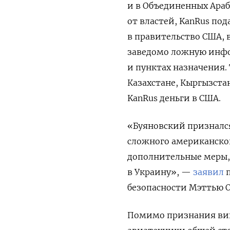
и в Объединенных Араб
от властей,
KanRus
под
в правительство США, 
заведомо ложную инфо
и пунктах назначения.
Казахстане, Кыргызста
KanRus деньги в США.
«Буяновский признался
сложного американско
дополнительные меры, 
в Украину», —
заявил
п
безопасности Мэттью О
Помимо признания вин