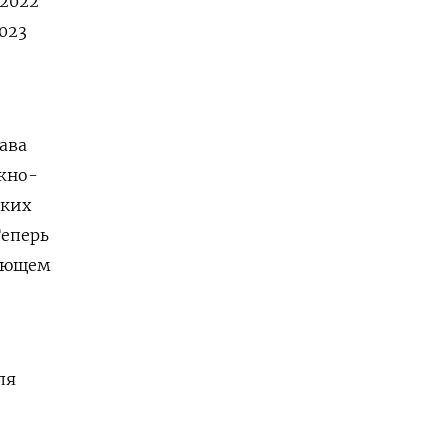
 2022
023
ава
ежно-
ьких
Теперь
дующем
ля