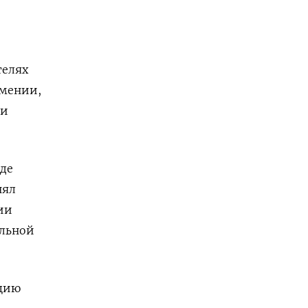
телях
рмении,
ти
нде
нял
ии
льной
ацию