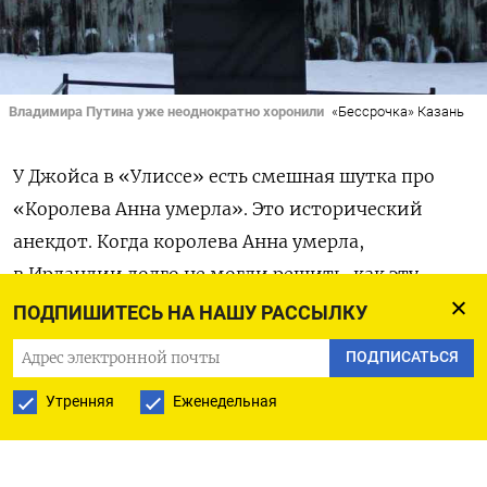
Владимира Путина уже неоднократно хоронили
«Бессрочка» Казань
У Джойса в «Улиссе» есть смешная шутка про
«Королева Анна умерла». Это исторический
анекдот. Когда королева Анна умерла,
в Ирландии долго не могли решить, как эту
новость подать: умерла королева оккупантов?
ПОДПИШИТЕСЬ НА НАШУ РАССЫЛКУ
наша возлюбленная владычица? Не знали, что
ПОДПИСАТЬСЯ
написать. После долгих споров решили написать
Утренняя
Еженедельная
нейтрально: «Королева Анна умерла». С момента
смерти прошел месяц
.