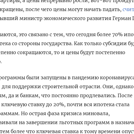
вартиры, а цены непрерывно росли, вот-вот пройдут
кращены, после чего цены могут начать падать,
счи
 бывший министр экономического развития Герман 
ются, это связано с тем, что сегодня более 70% ип
ека со стороны государства. Как только субсидии бу
епенно сокращаются, то и цены будут постепенно
.
рограммы были запущены в пандемию коронавируса
для поддержки строительной отрасли. Они, однако,
м, да и банкам, что постоянно продлевались. После
 ключевую ставку до 20%, почти вся ипотека стала
раммам. Но острая фаза кризиса миновала,
аивали на завершении льготных программ в назна
, тем более что ключевая ставка к тому времени опу