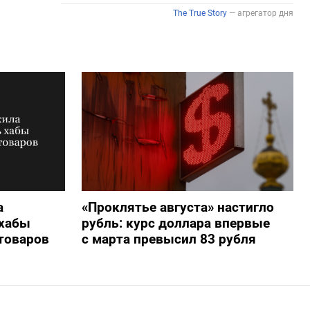
а
«Проклятье августа» настигло
 хабы
рубль: курс доллара впервые
 товаров
с марта превысил 83 рубля