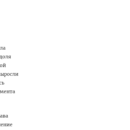
ала
доля
ной
 выросли
сь
амента
ава
шение