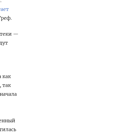
.
тает
Греф.
отеки —
дут
 как
 так
 начала
ченный
стилась