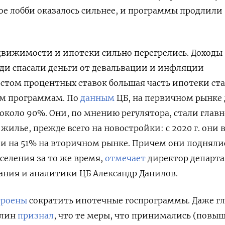
ное лобби оказалось сильнее, и программы продлили
движимости и ипотеки сильно перегрелись. Доходы
ди спасали деньги от девальвации и инфляции
остом процентных ставок большая часть ипотеки ст
ым программам. По
данным
ЦБ, на первичном рынке 
 около 90%. Они, по мнению регулятора, стали глав
жилье, прежде всего на новостройки: с 2020 г. они
 и на 51% на вторичном рынке. Причем они подняли
селения за то же время,
отмечает
директор департ
ания и аналитики ЦБ Александр Данилов.
троены
сократить ипотечные госпрограммы. Даже гл
ллин
признал
, что те меры, что принимались (повы