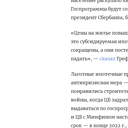
население раскупало к
Госпрограммы будут со
президент Сбербанка,
«Цены на жилье повыша
это субсидируемая ипот
сокращены, а они пост
падать», —
сказал
Греф
Льготные ипотечные п
антикризисная мера — 
понравились строителя
войны, когда ЦБ задрал
выдаваться по госпрог
и ЦБ с Минфином наст
срок — в конце 2022 г.