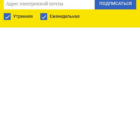
ПОДПИСАТЬСЯ
Утренняя
Еженедельная
РУССКАЯ СЛУЖБА
ПОДПИШИТЕСЬ НА НАШУ РАССЫЛКУ
ПОДПИСАТЬСЯ
Ежедневная
Еженедельная
The Moscow Times
О нас
Политика конфиденциальности