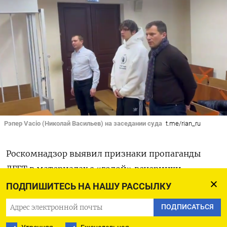
Рэпер Vacio (Николай Васильев) на заседании суда
t.me/rian_ru
Роскомнадзор выявил признаки пропаганды
ЛГБТ в материалах с «голой» вечеринки
телеведущей Насти Ивлеевой в московском
ПОДПИШИТЕСЬ НА НАШУ РАССЫЛКУ
клубе «Мутабор». Ведомство уже начало
ПОДПИСАТЬСЯ
заниматься их удалением и блокировкой,