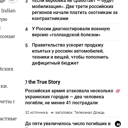
«Если вербовка не сработает — будет
3
мобилизация». Две трети российских
Indian
регионов начали платить охотникам за
контрактниками
шую
и
У России диагностировали военную
4
версию «голландской болезни»
акомые
Правительство ускорит продажу
5
изъятых у россиян автомобилей,
техники и вещей, чтобы пополнить
дефицитный бюджет
йских
ки.
четы с
частные