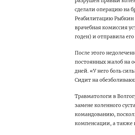
разрушен правый коле
сделали операцию на б
Реабилитацию Рыбкин п
врачебная комиссия у
годен) и отправила его 
После этого недолечен
постоянных жалоб на ос
дней. «У него боль сил
Сидит на обезболивающ
Травматологи в Волго
замене коленного суста
командованию, поскольк
компенсации, а также