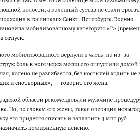
нный сустав. В местной больнице мобилизованному
рюшной полости, а коленный сустав не стали трогат
роходил в госпиталях Санкт-Петербурга. Военно-
становила мобилизованному категорию «Г» (времен
в отпуск.
ного мобилизованного вернули в часть, но из-за
трую боль в ноге через месяц его отпустили домой 
ьная, колено не разгибается, без костылей ходить не
их и снотворных», — говорит его жена.
градской области рекомендовали мужчине процедур
ва. Но, по словам его жены, такая операция невыго
у его придется списать и заплатить 3 млн руб.
 назначить пожизненную пенсию.