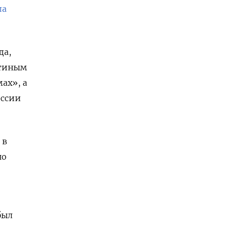
ла
да,
утиным
ах», а
иссии
 в
но
был