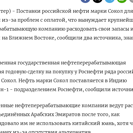
тер) - Поставки российской нефти марки Сокол для 
я из-за проблем с оплатой, что вынуждает крупней
абатывающую компанию расходовать свои запасы 
 на Ближнем Востоке, сообщили два источника, зн
нственная государственная нефтеперерабатывающая
 годовую сделку на покупку у Роснефти ряда росси
 Сокол. Нефть марки Сокол поставляется в Индию
н-1 - подразделением Роснефти, сообщили источни
енные нефтеперерабатывающие компании ведут рас
ъединённых Арабских Эмиратов после того, как
довало им не использовать китайский юань, хотя 
юанях из-за отсутствия альтернатив.