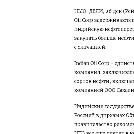
НЬЮ-ДЕЛИ, 26 дек (Рей
Oil Corp задерживаютс
индийскую нефтеперер
закупать больше нефти
с ситуацией.
Indian Oil Corp - еди
компания, заключившая
сортов нефти, включая
компанией ООО Сахали
Индийские государств
Россией в дирхамах Об
правительство рекомен
НПЗ все еще платят в 