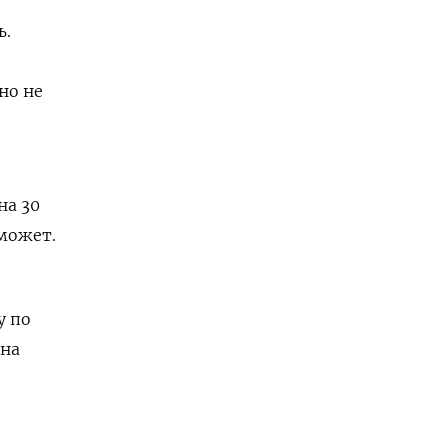
ь.
но не
на 30
 может.
у по
дна