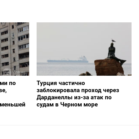
ами по
Турция частично
ве,
заблокировала проход через
Дарданеллы из-за атак по
о меньшей
судам в Черном море