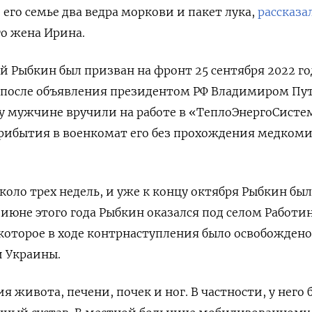
его семье два ведра моркови и пакет лука,
рассказа
о жена Ирина.
й Рыбкин был призван на фронт 25 сентября 2022 го
ня после объявления президентом РФ Владимиром П
 мужчине вручили на работе в «ТеплоЭнергоСистем
 прибытия в военкомат его без прохождения медком
оло трех недель, и уже к концу октября Рыбкин был
 июне этого года Рыбкин оказался под селом Работи
которое в ходе контрнаступления было освобождено
 Украины.
 живота, печени, почек и ног. В частности, у него 