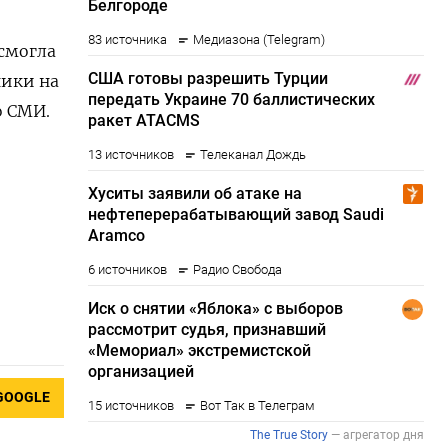
 смогла
ники на
о СМИ.
GOOGLE