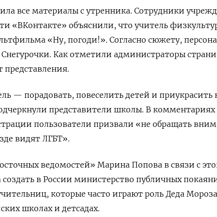
лила все материалы с утренника. Сотрудники учреж
сети «ВКонтакте» объяснили, что учитель физкульту
ультфильма «Ну, погоди!». Согласно сюжету, персон
 Снегурочки. Как отметили администраторы страни
т представления.
ль — порадовать, повеселить детей и приукрасить
одчеркнули представители школы. В комментариях
рации пользователи призвали «не обращать вни
зде видят ЛГБТ».
осточных ведомостей» Марина Попова в связи с эт
создать в России министерство публичных покаяни
учительниц, которые часто играют роль Деда Мороз
ских школах и детсадах.