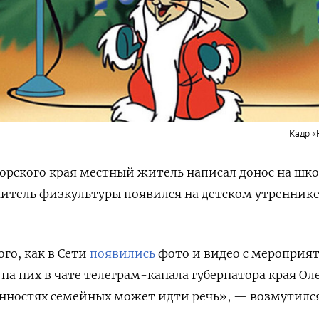
Кадр «Н
орского края местный житель написал донос на шк
учитель физкультуры появился на детском утренник
го, как в Сети
появились
фото и видео с мероприят
на них в чате телеграм-канала губернатора края Ол
нностях семейных может идти речь», — возмутился