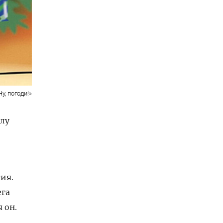
у, погоди!»
олу
е
ия.
ега
 он.