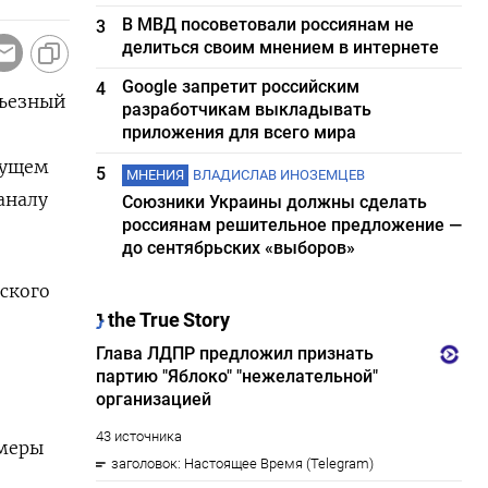
В МВД посоветовали россиянам не
3
делиться своим мнением в интернете
Google запретит российским
4
рьезный
разработчикам выкладывать
приложения для всего мира
дущем
5
МНЕНИЯ
ВЛАДИСЛАВ ИНОЗЕМЦЕВ
аналу
Союзники Украины должны сделать
россиянам решительное предложение —
до сентябрьских «выборов»
йского
 меры