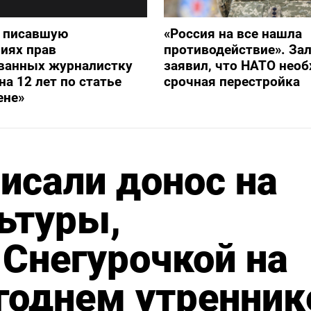
и писавшую
«Россия на все нашла
иях прав
противодействие». З
ванных журналистку
заявил, что НАТО нео
на 12 лет по статье
срочная перестройка
ене»
исали донос на
ьтуры,
Снегурочкой на
годнем утренник