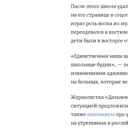
После этого школа уда
на его странице в соц
играл роль волка из м
переодевался в костюм
дети были в восторге о
«Единственная наша це
школьные будни», — п
извинениями админист
на больных, которые ве
Журналистка «Дальнев
ситуацией предложила 
также
напомнила
про 
на утренниках в россий