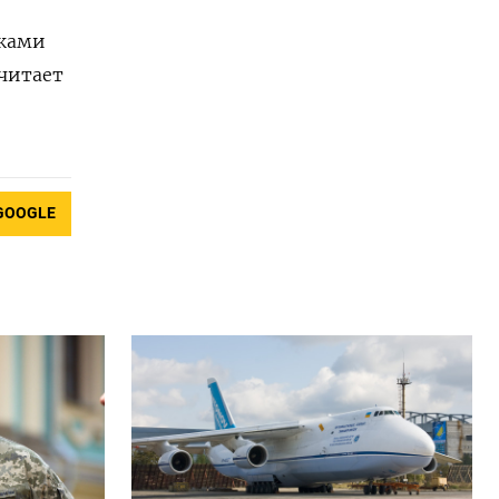
иками
считает
GOOGLE