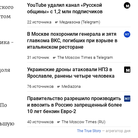
ского
 том
ика -
доля
 По
ньшую