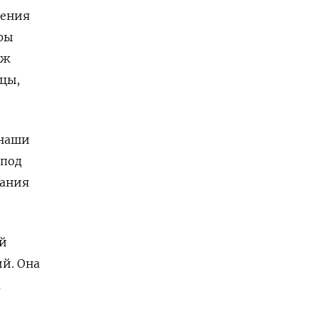
дения
ры
аж
цы,
 наши
 под
мания
ой
й. Она
а