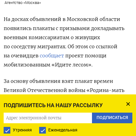
Агентство «Москва»
На досках объявлений в Московской области
появились плакаты с призывами докладывать
военным комиссариатам о живущих
по соседству мигрантах. Об этом со ссылкой
на очевидцев
сообщает
проект помощи
мобилизованным «Идите лесом».
За основу объявления взят плакат времен
Великой Отечественной войны «Родина-мать
зовет!», героиня которого держит воинскую
ПОДПИШИТЕСЬ НА НАШУ РАССЫЛКУ
присягу. В новом варианте вместо присяги —
текст с призывом рассказывать военкоматам
ПОДПИСАТЬСЯ
о «новоиспечённых гражданах РФ» и слоган
Утренняя
Еженедельная
«Если твой сосед мигрант — позвони